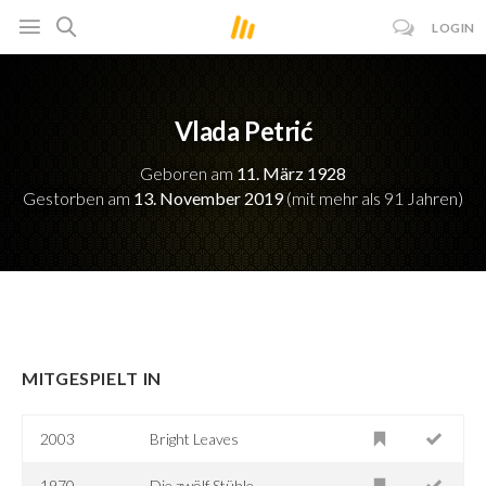
LOGIN
Vlada Petrić
Geboren am
11. März 1928
Gestorben am
13. November 2019
(mit mehr als 91 Jahren)
MITGESPIELT IN
2003
Bright Leaves
1970
Die zwölf Stühle