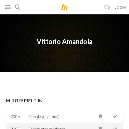
LOGIN
Vittorio Amandola
MITGESPIELT IN
2006
Napoléon (et moi)
2005
Tartarughe sul dorso