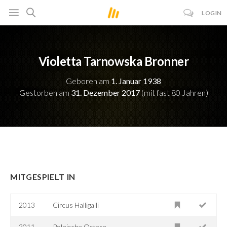
LOGIN
Violetta Tarnowska Bronner
Geboren am
1. Januar 1938
Gestorben am
31. Dezember 2017
(mit fast 80 Jahren)
MITGESPIELT IN
2013
Circus Halligalli
2011
Polnische Ostern