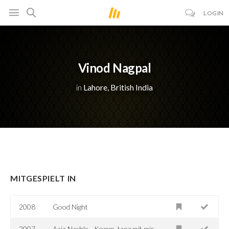
LOGIN
Vinod Nagpal
in
Lahore, British India
MITGESPIELT IN
2008
Good Night
2007
Aaja Nachle - Komm, tanz mit mir