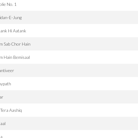
lie No. 1
idan-E-Jung
ank Hi Aatank
m Sab Chor Hain
m Hain Bemisaal
ntiveer
aypath
ar
 Tera Aashiq
aal
ta