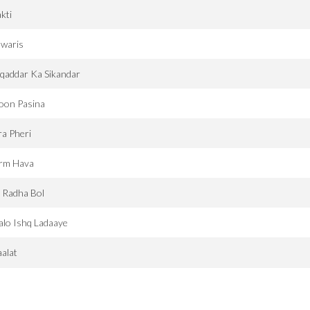
kti
awaris
qaddar Ka Sikandar
oon Pasina
a Pheri
rm Hava
 Radha Bol
lo Ishq Ladaaye
alat