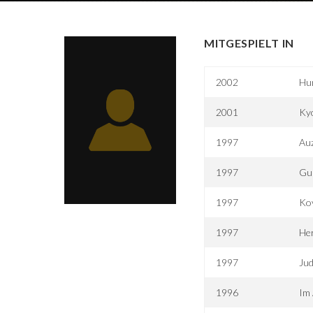
MITGESPIELT IN
2002
Hum
2001
Kyo
1997
Au
1997
Gup
1997
Ko
1997
He
1997
Ju
1996
Im 