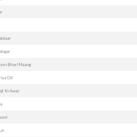
ar
atdaar
adugar
oon Bhari Maang
iya Dil
qt Ki Awaz
ay
soor
jun