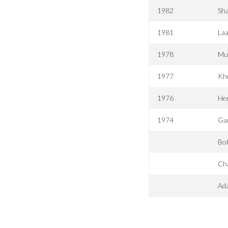
1982
Sha
1981
La
1978
Mu
1977
Kh
1976
Her
1974
Ga
Bol
Cha
Ada