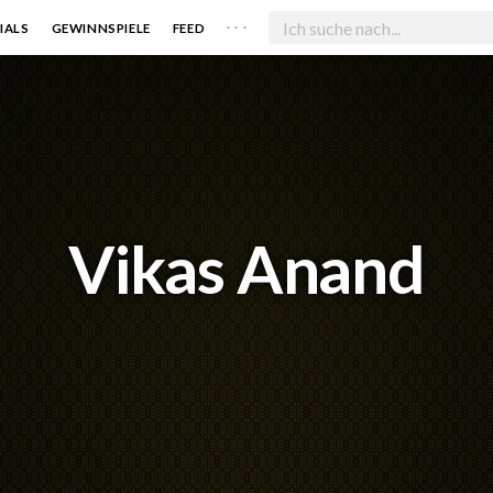
. . .
IALS
GEWINNSPIELE
FEED
Vikas Anand