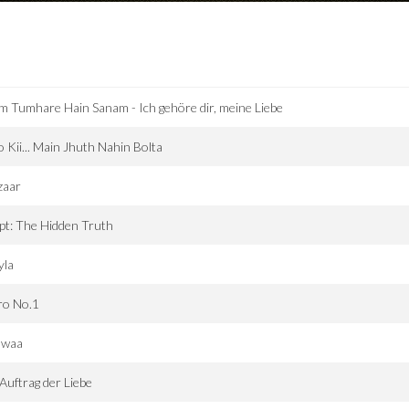
 Tumhare Hain Sanam - Ich gehöre dir, meine Liebe
 Kii... Main Jhuth Nahin Bolta
zaar
t: The Hidden Truth
yla
ro No.1
dwaa
Auftrag der Liebe