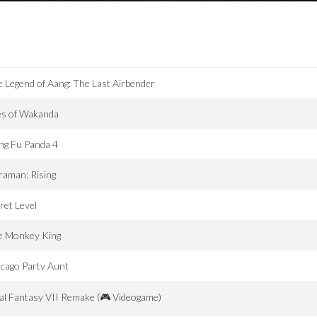
 Legend of Aang: The Last Airbender
es of Wakanda
ng Fu Panda 4
raman: Rising
ret Level
e Monkey King
cago Party Aunt
al Fantasy VII Remake (🎮 Videogame)