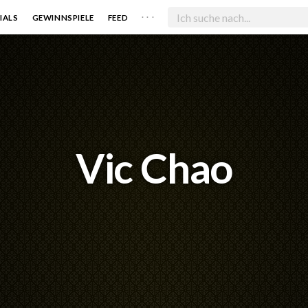
. . .
IALS
GEWINNSPIELE
FEED
Vic Chao