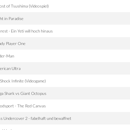
st of Tsushima (Videospiel)
ht in Paradise
rest - Ein Yeti will hoch hinaus
ady Player One
ider-Man
rican Ultra
Shock Infinite (Videogame)
ga Shark vs Giant Octopus
odsport - The Red Canvas
s Undercover 2 - fabelhaft und bewaffnet