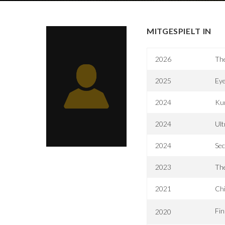
MITGESPIELT IN
2026
The
2025
Ey
2024
Ku
2024
Ult
2024
Sec
2023
Th
2021
Chi
Fin
2020