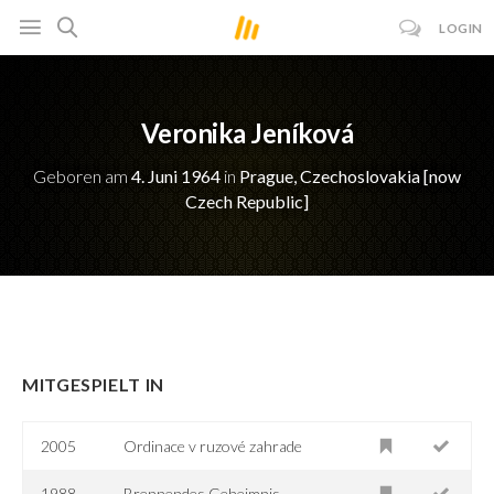
LOGIN
Veronika Jeníková
Geboren am
4. Juni 1964
in
Prague, Czechoslovakia [now
Czech Republic]
MITGESPIELT IN
2005
Ordinace v ruzové zahrade
1988
Brennendes Geheimnis