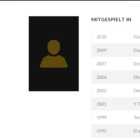
MITGESPIELT IN
2010
Fün
2009
Dan
2007
El 
2006
Efe
2002
Di
2001
Y T
1999
Tod
1995
El 