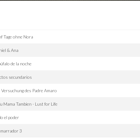
f Tage ohne Nora
iel & Ana
búfalo de la noche
ctos secundarios
e Versuchung des Padre Amaro
u Mama Tambien - Lust for Life
o el poder
amarrador 3