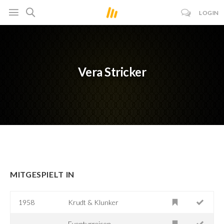
LOGIN
Vera Stricker
MITGESPIELT IN
1958
Krudt & Klunker
Eventyrrejsen