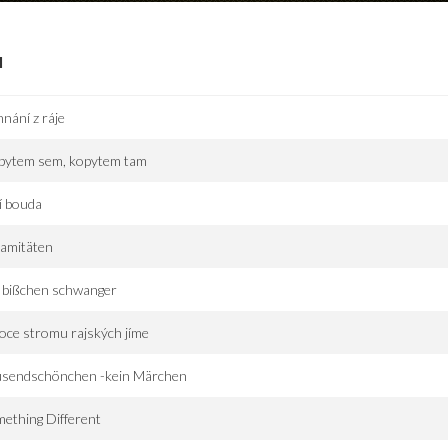
I
nání z ráje
pytem sem, kopytem tam
í bouda
lamitäten
 bißchen schwanger
ce stromu rajských jíme
usendschönchen -kein Märchen
ething Different