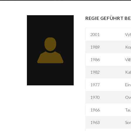
REGIE GEFÜHRT BE
2001
Vyh
1989
Ko
1986
Vlč
1982
Ka
1977
Ein
1970
Ovo
1966
Ta
1963
Som