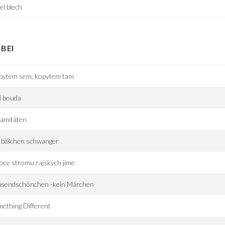
el blech
BEI
pytem sem, kopytem tam
í bouda
lamitäten
 bißchen schwanger
ce stromu rajských jíme
usendschönchen -kein Märchen
ething Different