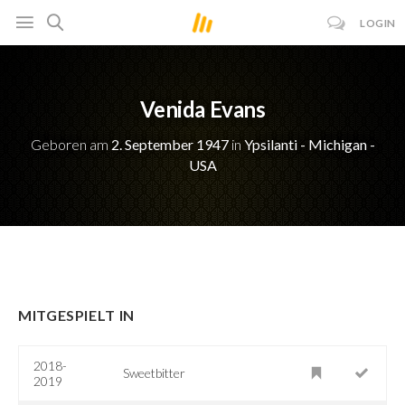
LOGIN
Venida Evans
Geboren am
2. September 1947
in
Ypsilanti - Michigan -
USA
MITGESPIELT IN
2018-
Sweetbitter
2019