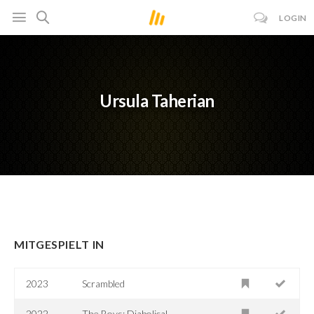
LOGIN
Ursula Taherian
MITGESPIELT IN
2023
Scrambled
2022
The Boys: Diabolical