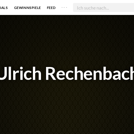
. . .
IALS
GEWINNSPIELE
FEED
Ulrich Rechenbac