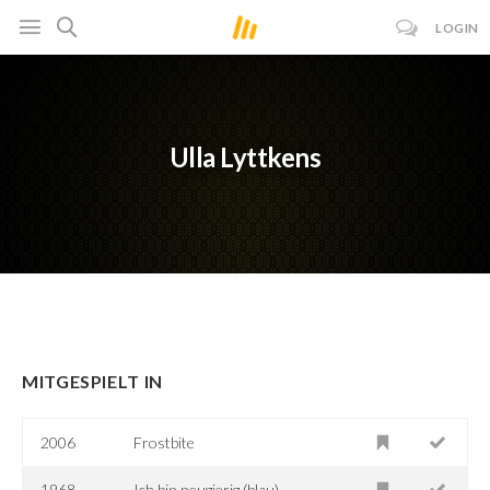
LOGIN
Ulla Lyttkens
MITGESPIELT IN
2006
Frostbite
1968
Ich bin neugierig (blau)