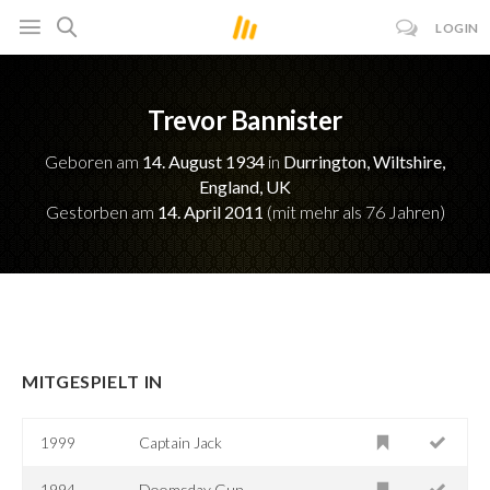
LOGIN
Trevor Bannister
Geboren am
14. August 1934
in
Durrington, Wiltshire,
England, UK
Gestorben am
14. April 2011
(mit mehr als 76 Jahren)
MITGESPIELT IN
1999
Captain Jack
1994
Doomsday Gun