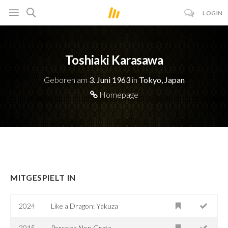
LOGIN
Toshiaki Karasawa
Geboren am
3. Juni 1963
in
Tokyo, Japan
Homepage
MITGESPIELT IN
2024
Like a Dragon: Yakuza
2015
Persona Non Grata