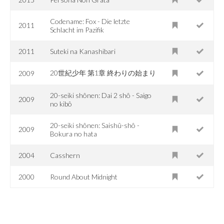
Codename: Fox - Die letzte
2011
Schlacht im Pazifik
2011
Suteki na Kanashibari
20世紀少年 第1章 終わりの始まり
2009
20-seiki shônen: Dai 2 shô - Saigo
2009
no kibô
20-seiki shônen: Saishû-shô -
2009
Bokura no hata
2004
Casshern
2000
Round About Midnight