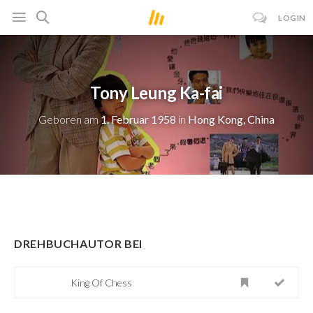
LOGIN
Tony Leung Ka-fai
Geboren am
1. Februar 1958
in
Hong Kong, China
DREHBUCHAUTOR BEI
King Of Chess