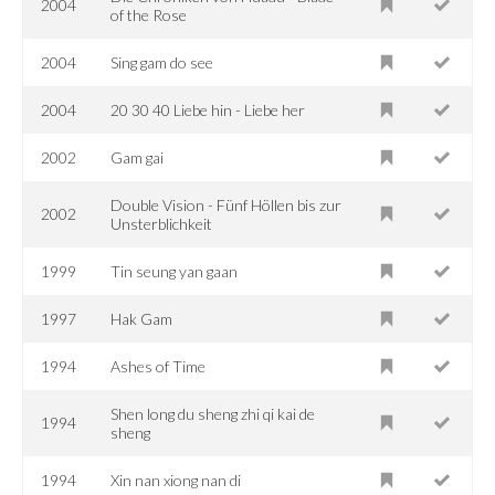
2004
of the Rose
2004
Sing gam do see
2004
20 30 40 Liebe hin - Liebe her
2002
Gam gai
Double Vision - Fünf Höllen bis zur
2002
Unsterblichkeit
1999
Tin seung yan gaan
1997
Hak Gam
1994
Ashes of Time
Shen long du sheng zhi qi kai de
1994
sheng
1994
Xin nan xiong nan di