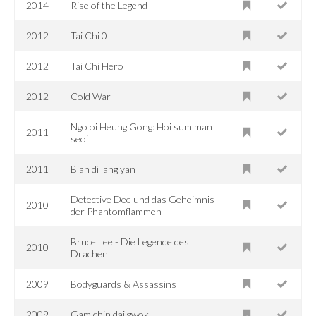
2014
Rise of the Legend
2012
Tai Chi 0
2012
Tai Chi Hero
2012
Cold War
Ngo oi Heung Gong: Hoi sum man
2011
seoi
2011
Bian di lang yan
Detective Dee und das Geheimnis
2010
der Phantomflammen
Bruce Lee - Die Legende des
2010
Drachen
2009
Bodyguards & Assassins
2009
Gam chin dai gwok