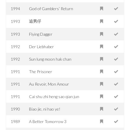
1994
God of Gamblers’ Return
追男仔
1993
1993
Flying Dagger
1992
Der Liebhaber
1992
Sun lung moon hak chan
1991
The Prisoner
1991
Au Revoir, Mon Amour
1991
Cai shu zhi heng sao qian jun
1990
Biao jie, ni hao ye!
1989
A Better Tomorrow 3