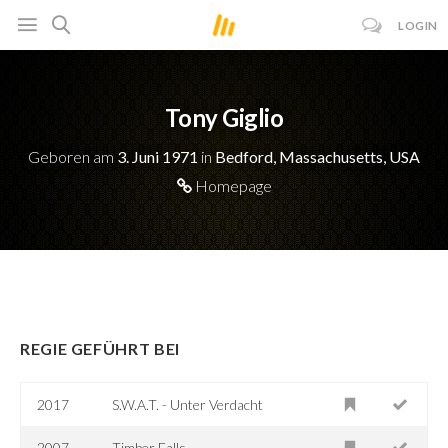
LOGIN
Tony Giglio
Geboren am
3. Juni 1971
in
Bedford, Massachusetts, USA
Homepage
REGIE GEFÜHRT BEI
2017
S.W.A.T. - Unter Verdacht
2007
Timber Falls