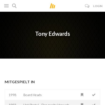
LOGIN
Tony Edwards
MITGESPIELT IN
1998
Board Heads
1993
Hot Shots! - Der zweite Versuch