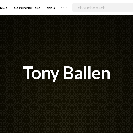
. . .
IALS
GEWINNSPIELE
FEED
Tony Ballen