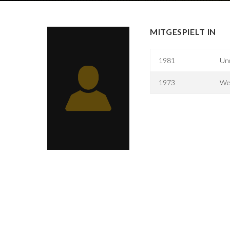
MITGESPIELT IN
1981
Un
1973
We