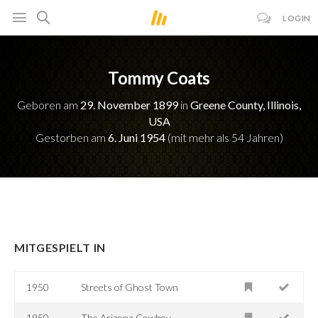
LOGIN
Tommy Coats
Geboren am
29. November 1899
in
Greene County, Illinois,
USA
Gestorben am
6. Juni 1954
(mit mehr als 54 Jahren)
MITGESPIELT IN
1950
Streets of Ghost Town
1950
The Arizona Cowboy