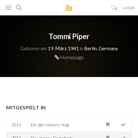
LOGIN
Tommi Piper
Geboren am
19. März 1941
in
Berlin, Germany
Homepage
MITGESPIELT IN
2011
Ein Igel namens Hogi
2011
Das grosse Comeback