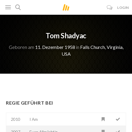
LOGIN
Tom Shadyac
Geboren am
11. Dezember 1958
in
Falls Church, Virginia,
USA
REGIE GEFÜHRT BEI
2010
I Am
2007
Evan Allmächtig