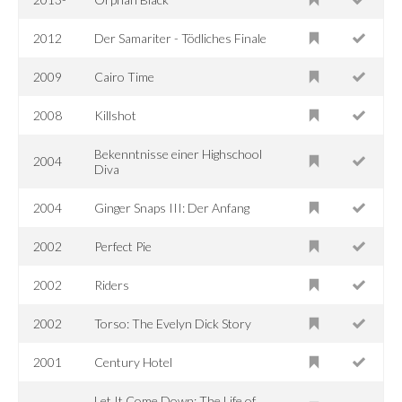
2012
Der Samariter - Tödliches Finale
2009
Cairo Time
2008
Killshot
Bekenntnisse einer Highschool
2004
Diva
2004
Ginger Snaps III: Der Anfang
2002
Perfect Pie
2002
Riders
2002
Torso: The Evelyn Dick Story
2001
Century Hotel
Let It Come Down: The Life of