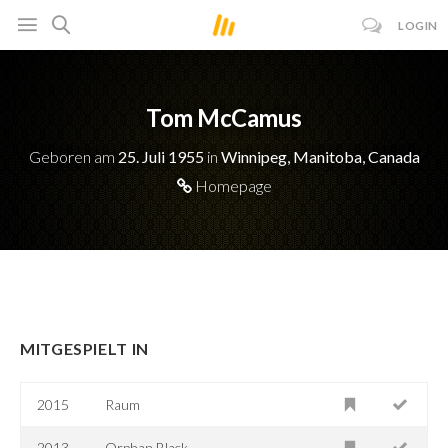
LOGIN
Tom McCamus
Geboren am
25. Juli 1955
in
Winnipeg, Manitoba, Canada
Homepage
MITGESPIELT IN
2015
Raum
2013-
Orphan Black