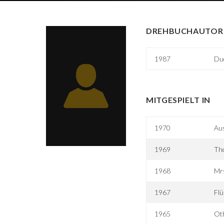
DREHBUCHAUTOR 
1987
Du
MITGESPIELT IN
1970
Au
1969
Th
1968
Mrs
1967
Fl
1965
Oth