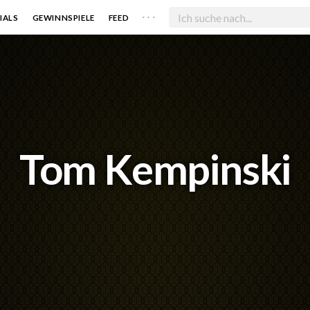
. . .
IALS
GEWINNSPIELE
FEED
Tom Kempinski