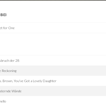
BEI
et for One
sbruch der 28
e Reckoning
. Brown, You've Got a Lovely Daughter
üsternde Wände
ello