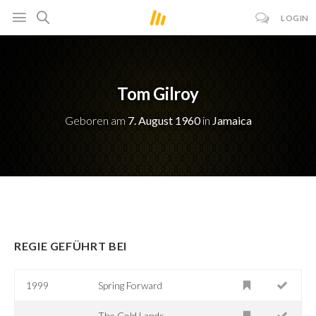
LOGIN
Tom Gilroy
Geboren am
7. August 1960
in
Jamaica
REGIE GEFÜHRT BEI
1999
Spring Forward
The Cold Lands