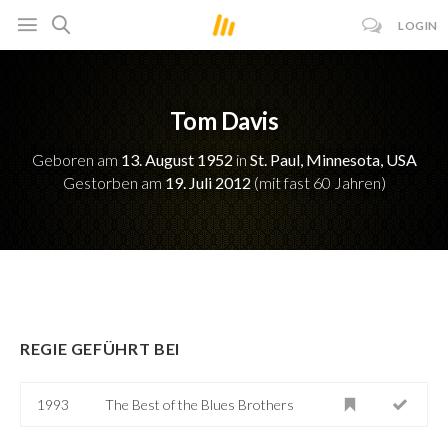
LOGIN
Tom Davis
Geboren am
13. August 1952
in
St. Paul, Minnesota, USA
Gestorben am
19. Juli 2012
(mit fast 60 Jahren)
REGIE GEFÜHRT BEI
1993
The Best of the Blues Brothers