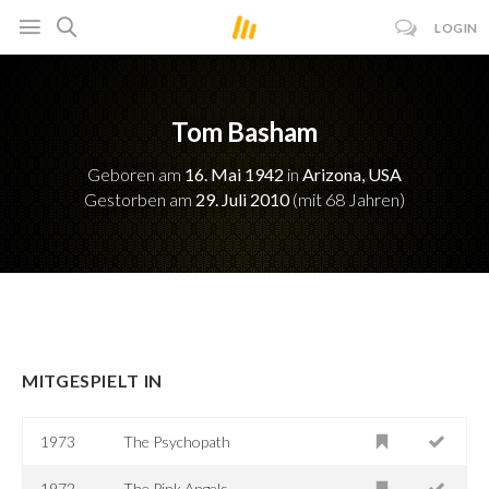
LOGIN
Tom Basham
Geboren am
16. Mai 1942
in
Arizona, USA
Gestorben am
29. Juli 2010
(mit 68 Jahren)
MITGESPIELT IN
1973
The Psychopath
1972
The Pink Angels