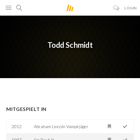
LOGIN
Todd Schmidt
MITGESPIELT IN
2012
Abraham Lincoln Vampirjäger
1997
I'm Bout It