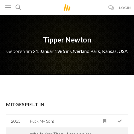
LOGIN
Tipper Newton
Geboren am
21. Januar 1986
in
Overland Park, Kansas, USA
MITGESPIELT IN
2025
Fuck My Son!
Who Invited Them - Lass sie nicht