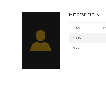
MITGESPIELT IN
2022
Lar
2006
Sc
2003
Tat