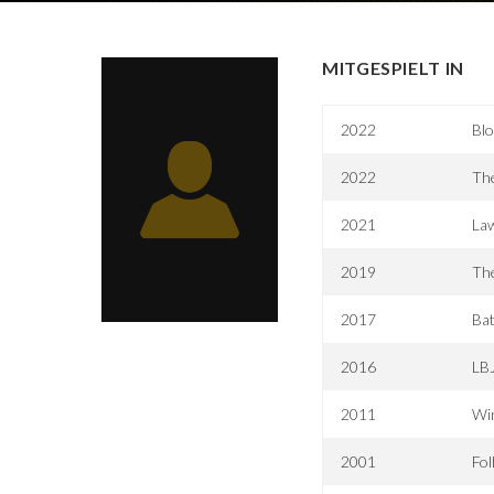
MITGESPIELT IN
2022
Bl
2022
The
2021
La
2019
The
2017
Bat
2016
LBJ
2011
Wi
2001
Fo