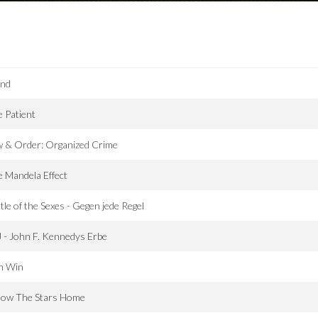
ond
 Patient
w & Order: Organized Crime
 Mandela Effect
tle of the Sexes - Gegen jede Regel
 - John F. Kennedys Erbe
n Win
llow The Stars Home