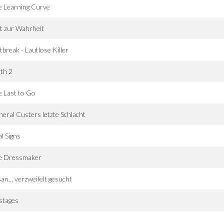
e Learning Curve
t zur Wahrheit
break - Lautlose Killer
th 2
 Last to Go
eral Custers letzte Schlacht
al Signs
e Dressmaker
an... verzweifelt gesucht
stages