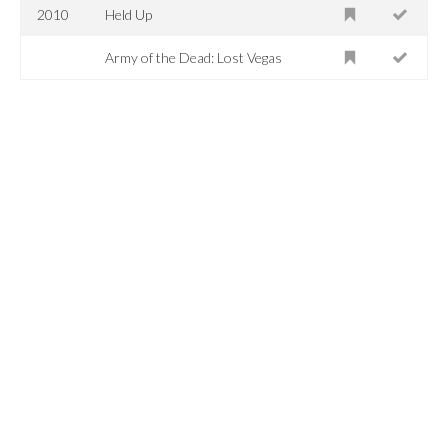
2010
Held Up
Army of the Dead: Lost Vegas