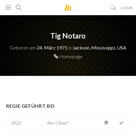
LOGIN
Tig Notaro
Geboren am
24. März 1971
in
Jackson, Mississippi, USA
Homepage
REGIE GEFÜHRT BEI
2022
Am I Okay?