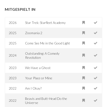
MITGESPIELT IN
2026
Star Trek: Starfleet Academy
2025
Zoomania 2
2025
Come See Me in the Good Light
Outstanding: A Comedy
2024
Revolution
2023
We Have a Ghost
2023
Your Place or Mine
2022
Am I Okay?
Beavis and Butt-Head Do the
2022
Universe