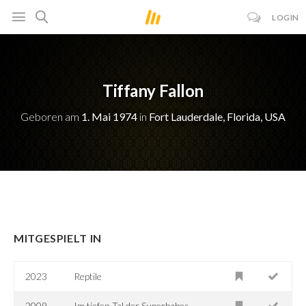
LOGIN
Tiffany Fallon
Geboren am
1. Mai 1974
in
Fort Lauderdale, Florida, USA
MITGESPIELT IN
2023
Reptile
2009
Im tiefen Tal der Superbabes