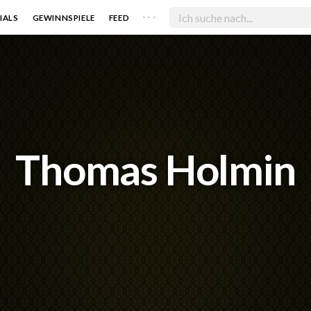
. . .
IALS
GEWINNSPIELE
FEED
Thomas Holmin