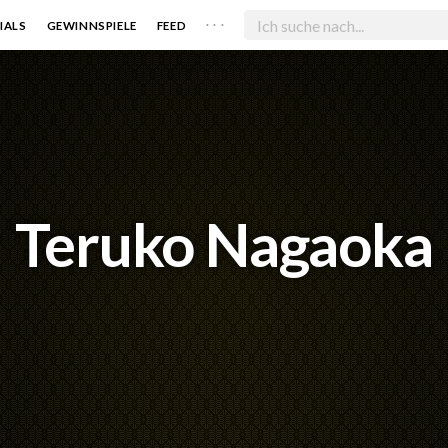
. . .
IALS
GEWINNSPIELE
FEED
Teruko Nagaoka