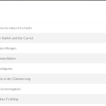
a no naka ni iru tanin
 Radish and the Carrot
ten Morgen
mmerblüten
ashigumo
kio in der Dämmerung
'ai monogatari
her Frühling