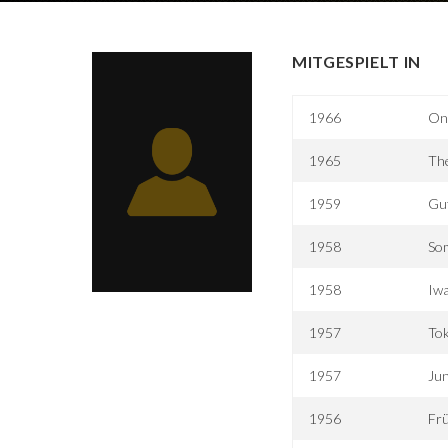
MITGESPIELT IN
1966
Onn
1965
The
1959
Gu
1958
So
1958
Iw
1957
To
1957
Jun
1956
Frü