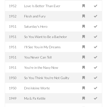
1952
Love Is Better Than Ever
1952
Flesh and Fury
1951
Saturday's Hero
1951
So You Want to Be a Bachelor
1951
I'll See You in My Dreams
1951
You Never Can Tell
1951
You're in the Navy Now
1950
So You Think You're Not Guilty
1950
Drei kleine Worte
1949
Ma & Pa Kettle