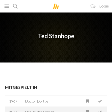
LOGIN
Ted Stanhope
MITGESPIELT IN
1967
Doctor Dolittle
1967
Das Tal der Puppen