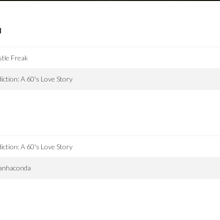
I
tle Freak
iction: A 60's Love Story
iction: A 60's Love Story
ranhaconda