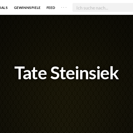
. . .
IALS
GEWINNSPIELE
FEED
Tate Steinsiek