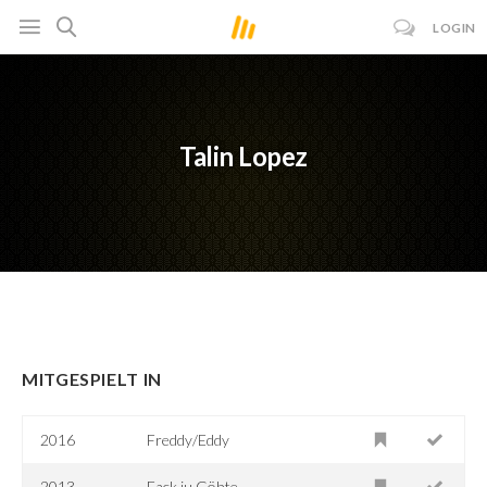
LOGIN
Talin Lopez
MITGESPIELT IN
2016
Freddy/Eddy
2013
Fack ju Göhte