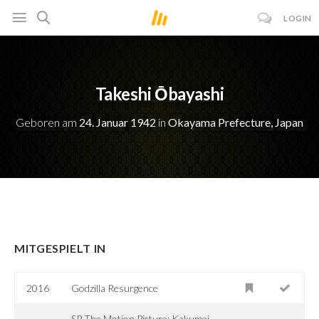
LOGIN
Takeshi Ōbayashi
Geboren am
24. Januar 1942
in
Okayama Prefecture, Japan
MITGESPIELT IN
2016
Godzilla Resurgence
SP The Motion Picture: Kakumei