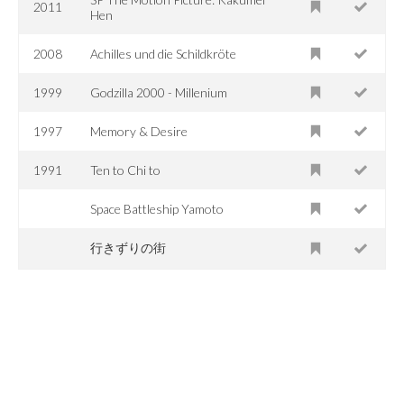
2011
Hen
2008
Achilles und die Schildkröte
1999
Godzilla 2000 - Millenium
1997
Memory & Desire
1991
Ten to Chi to
Space Battleship Yamoto
行きずりの街