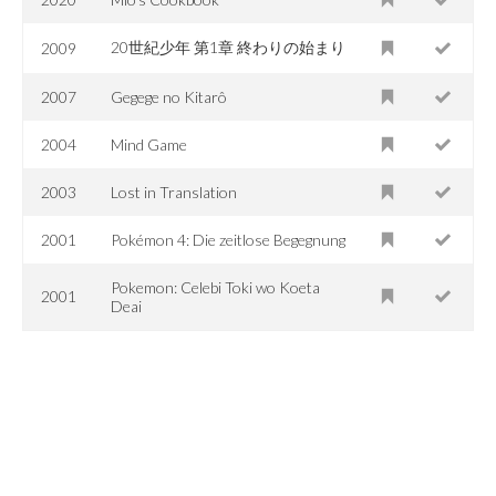
20世紀少年 第1章 終わりの始まり
2009
2007
Gegege no Kitarô
2004
Mind Game
2003
Lost in Translation
2001
Pokémon 4: Die zeitlose Begegnung
Pokemon: Celebi Toki wo Koeta
2001
Deai