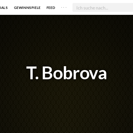
. . .
IALS
GEWINNSPIELE
FEED
T. Bobrova