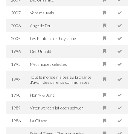
2007
Vent mauvais
2006
Ange de Feu
2005
Les Fautes d'orthographe
1996
Der Unhold
1995
Mécaniques célestes
Tout le monde n'a pas eu la chance
1993
d'avoir des parents communistes
1990
Henry & June
1989
Vater werden ist doch schwer
1986
La Gitane
School Camp - Fies gegen mies