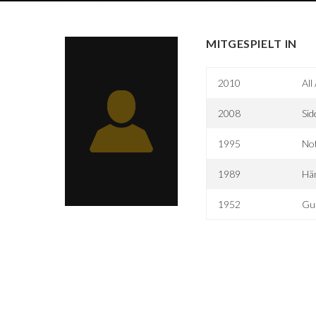
MITGESPIELT IN
2010
All
2008
Sid
1995
Not
1989
Hä
1952
Gui