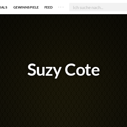
. . .
IALS
GEWINNSPIELE
FEED
Suzy Cote