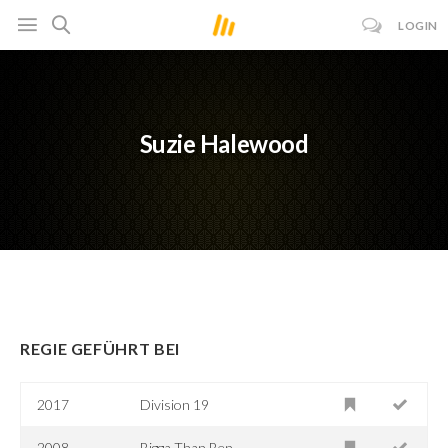
LOGIN
Suzie Halewood
REGIE GEFÜHRT BEI
2017
Division 19
2008
Bigga Than Ben