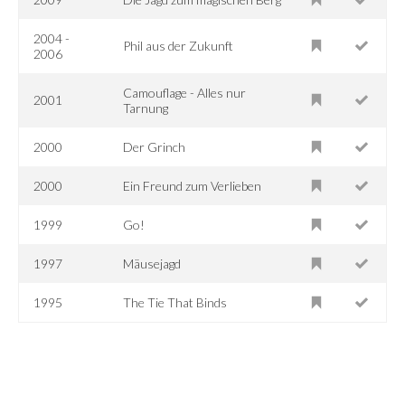
2004 -
Phil aus der Zukunft
2006
Camouflage - Alles nur
2001
Tarnung
2000
Der Grinch
2000
Ein Freund zum Verlieben
1999
Go!
1997
Mäusejagd
1995
The Tie That Binds