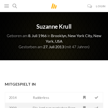
LOGIN
Suzanne Krull
Geboren am
8. Juli 1966
in
Brooklyn, New York City, New
York, USA
Gestorben am
27. Juli 2013
(mit 47 Jahren)
MITGESPIELT IN
2014
Rudderless
2009
Die Jagd zum magischen Berg