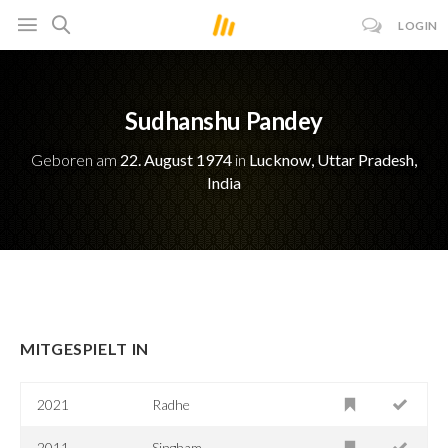
LOGIN
Sudhanshu Pandey
Geboren am
22. August 1974
in
Lucknow, Uttar Pradesh,
India
MITGESPIELT IN
2021
Radhe
2011
Singham