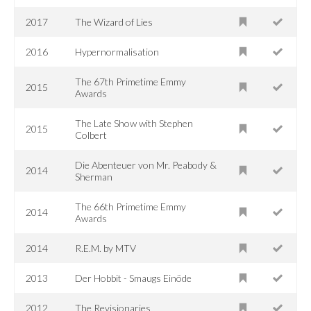
2017
The Wizard of Lies
2016
Hypernormalisation
The 67th Primetime Emmy
2015
Awards
The Late Show with Stephen
2015
Colbert
Die Abenteuer von Mr. Peabody &
2014
Sherman
The 66th Primetime Emmy
2014
Awards
2014
R.E.M. by MTV
2013
Der Hobbit - Smaugs Einöde
2012
The Revisionaries