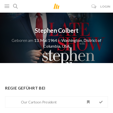
LOGIN
Stephen Colbert
Geboren am
13. Mai 1964
in
Washington, District of
Columbia, USA
REGIE GEFÜHRT BEI
Our Cartoon President