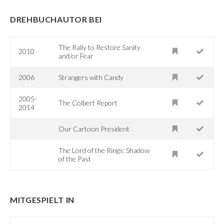
DREHBUCHAUTOR BEI
The Rally to Restore Sanity
2010
and/or Fear
2006
Strangers with Candy
2005-
The Colbert Report
2014
Our Cartoon President
The Lord of the Rings: Shadow
of the Past
MITGESPIELT IN