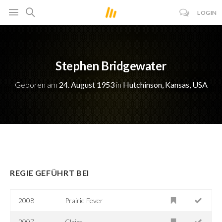
LOGIN
Stephen Bridgewater
Geboren am
24. August 1953
in
Hutchinson, Kansas, USA
REGIE GEFÜHRT BEI
2008
Prairie Fever
2007
Claire