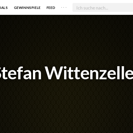
. . .
IALS
GEWINNSPIELE
FEED
tefan Wittenzell